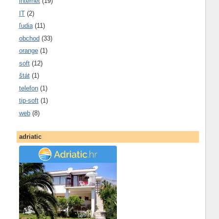
internet
(19)
IT
(2)
ľudia
(11)
obchod
(33)
orange
(1)
soft
(12)
štát
(1)
telefon
(1)
tip-soft
(1)
web
(8)
adriatic