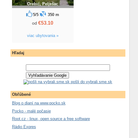
Orebić, Pelješac
5/5
350 m
€53.10
od
viac ubytovania »
Hľadaj
pošli do vybrali.sme.sk
Obľúbené
Blog o dianí na www.pocko.sk
Pocko - malé počasie
Root.cz - linux, open source a free software
Rádio Expres