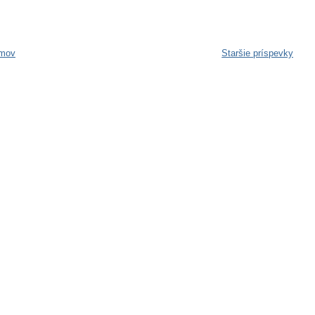
mov
Staršie príspevky