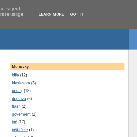
user-agent
erate usage
LEARN MORE
GOT IT
Menovky
billa
(12)
bleskovka
(3)
cestuj
(13)
doprava
(6)
flash
(2)
goverment
(1)
iné
(17)
inštitúcie
(1)