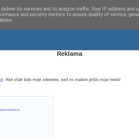
deliver its services and to analyze traffic. Your IP address and 
formance and security metrics to ensure quality of service, gen
abuse.
Reklama
sk
. Aké však bolo moje zdesenie, keď mi mailom prišlo moje heslo!