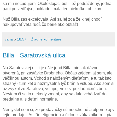
sa mu nečudujem. Okolostojaci boli tiež podráždený, jedna
pani pri vedľajšej pokladni mala len niekoľko rohlíkov.
Nuž Billa zas excelovala. Asi sa jej zdá že k nej chodí
nakupovať veľa ľudí, čo berie ako obtiaž!
vana
o
18:57
Žiadne komentáre:
Billa - Saratovská ulica
Na Saratovskej ulici je ešte jend Billa, nie tak dávno
otvorená, pri zastávke Drobného. Občas zájdem aj sem, ale
väčšinou autom. Vchod s naloženým dieťaťom je tu tak isto
strašný - turniket a nezmyselná tyč bránia vstupu. Ako som si
už zvykol zo Saratova, vstupujem cez pokladničnú zónu.
Neviem či sa to niekedy zmení, aby sa dalo vchádzať do
predajne aj s deťmi normálne.
Nemyslel som si, že predavačky sú neochotné a otporné aj v
tejto predajni. Asi "inteligenciou a úctou k zákazníkom" trpia