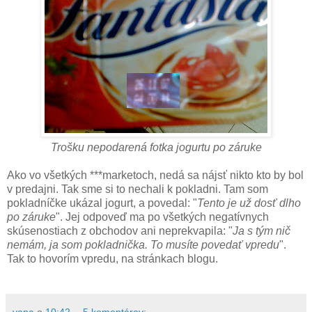
Trošku nepodarená fotka jogurtu po záruke
Ako vo všetkých ***marketoch, nedá sa nájsť nikto kto by bol
v predajni. Tak sme si to nechali k pokladni. Tam som
pokladníčke ukázal jogurt, a povedal: "
Tento je už dosť dlho
po záruke
". Jej odpoveď ma po všetkých negatívnych
skúsenostiach z obchodov ani neprekvapila: "
Ja s tým nič
nemám, ja som pokladnička. To musíte povedať vpredu
".
Tak to hovorím vpredu, na stránkach blogu.