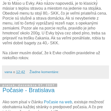
Je to Mäso u Evky. Ako názov napovedá, je to klasický
mäsiar s teplou stravou a miestom na jedenie na stojáka.
Obedové menu tu stojí 80,- SKK, čo je veľmi priateľná cena.
Porcie sú slušné a strava domácka. Ak si nevyberiete z
menu, istí to čertvý vyprážaný rezeň napr. s opekanými
zemiakmi. Pozor ale na porcie rezňa, pravidlo je jeho
hmotnosť okolo 200g. U Evky býva cez obed plno, treba sa
pripraviť na trošku čakania. Ak sa veľmi ponáhlate, robia tu
veľmi dobré bagety za 40,- SKK.
Na záver musím dodať, že k Evke chodím pravidelne už
niekoľko rokov.
vana
o
12:42
Žiadne komentáre:
piatok, decembra 07, 2007
Počasie - Bratislava
Ako som písal v článku
Počasie na web
, existuje možnosť
obohatenia každej stránky o predpoveď počasia. A čo pre