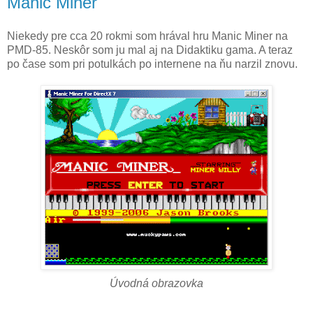
Manic Miner
Niekedy pre cca 20 rokmi som hrával hru Manic Miner na
PMD-85. Neskôr som ju mal aj na Didaktiku gama. A teraz
po čase som pri potulkách po internene na ňu narzil znovu.
Úvodná obrazovka