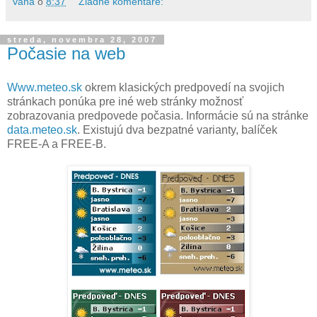
vana
o
8:37
Žiadne komentáre:
streda, novembra 28, 2007
Počasie na web
Www.meteo.sk
okrem klasických predpovedí na svojich
stránkach ponúka pre iné web stránky možnosť
zobrazovania predpovede počasia. Informácie sú na stránke
data.meteo.sk
. Existujú dva bezpatné varianty, balíček
FREE-A a FREE-B.