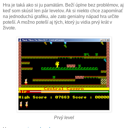
Hra je taká ako si ju pamätám. Beží úplne bez problémov, aj
keď som skúsil len pár levelov. Ak si niekto chce zapomínať
na jednoduchú grafiku, ale zato genialny nápad hra určite
poteší. A možno poteší aj tých, ktorý ju vidia prvý krát v
živote.
Prvý level