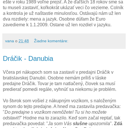
ešte v roku 1989 voľne prejsť. A že ďaľších 18 rokov sme sa
tu museli zastaviť, koľkokrát ukázať veci čo vezieme. Colník
a kontrola je už naštastie minulosťou. Ostávajú nám už len
dva rozdiely: mena a jazyk. Osobne dúfam že Euro
zavedieme k 1.1.2009. Ostane už len rozdiel v jazyku.
vana
o
21:48
Žiadne komentáre:
Dráčik - Danubia
Včera pri nákupoch som sa zastavil v predajni Dráčik v
bratislavskej Danubii. Osobne nemám príliš v láske
predajne Dráčik. Tovar je tam natlačený, človek sa musí
predierať pomedi regále, vyhnúť sa niekomu je problém.
Vo štvrok som vošiel z nákupným vozíkom, s naloženým
synom do tejto predajne. A hneď ma zastavila predavačka:
"
Do predajne s vozíkom nemôžete! Tu si ho možete
odstaviť!
" Hodne ma to zarazilo. Keď som začal reptať, tak
predavačka povedal: "
Ja som Vás
slušne
upozornila
".
Zdá