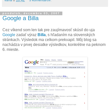
vana
o
10:42
5 komentárov:
pondelok, decembra 03, 2007
Google a Billa
Cez víkend som len tak pre zaujímavosť skúsil do uja
Google
zadať výraz
Billa
, s hľadaním na slovenských
stránkach. Výsledok ma celkom prekvapil. Môj blog sa
nachádza v prvej desiatke výsledkov, konkrétne na peknom
6. mieste.