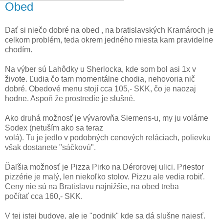
Obed
Dať si niečo dobré na obed , na bratislavských Kramároch je
celkom problém, teda okrem jedného miesta kam pravidelne
chodím.
Na výber sú Lahôdky u Sherlocka, kde som bol asi 1x v
živote. Ľudia čo tam momentálne chodia, nehovoria nič
dobré. Obedové menu stojí cca 105,- SKK, čo je naozaj
hodne. Aspoň že prostredie je slušné.
Ako druhá možnosť je vývarovňa Siemens-u, my ju voláme
Sodex (netuším ako sa teraz
volá). Tu je jedlo v podobných cenových reláciach, polievku
však dostanete "sáčkovú".
Ďaľšia možnosť je Pizza Pirko na Dérorovej ulici. Priestor
pizzérie je malý, len niekoľko stolov. Pizzu ale vedia robiť.
Ceny nie sú na Bratislavu najnižšie, na obed treba
počítať cca 160,- SKK.
V tej istej budove, ale je "podnik" kde sa dá slušne najesť.