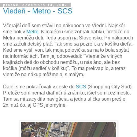
piatok, decembra 14, 2007
Viedeň - Metro - SCS
Včerajší deň som strávil na nákupoch vo Viedni. Najskôr
sme boli v
Metre
. K malému sme zobrali babku, pretože do
Metra nemôžu deti. Teda aspoň na Slovensku. Pri nákupoch
sme začuli detský plač. Tak sme sa pozreli, a v košíku dieťa.
Keď sme vyšli von, tak moja polovička sa na to bola spýtať
na informáciách. Tam jej odpovedali: "Vieme že v iných
krajinách deti do obchodu nemôžu, u nás áno, ale bez
kočíka (môžu sedieť v košíku)". To ma prekvapilo, a teraz
viem že na nákup môžme aj s malým.
Ďalej sme pokračovali v ceste do
SCS
(Shopping City Süd).
Pretože som nemal diaľničnú známku, išiel som cez mesto.
Tam sa mi zacyklila navigácia, a jednu uličku som prešiel
2x, nuž čo, aj GPS je omylné.