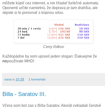
môžete kúpiť cez internet, a nie hľadať funkčné automaty.
Oponenti určite namietnú, že doprava je tam drahšia, ale
skpste si to porovnať s kúpnou silou.
Ceny lístkov
Každopádne by som upravil jeden slogan:
Ďakuejme že
ne
používate MHD
!
vana
o
10:28
1 komentár:
Billa - Saratov III.
Včera som bol zas v Billa-Saratov. Akorát vykladali čerstvé