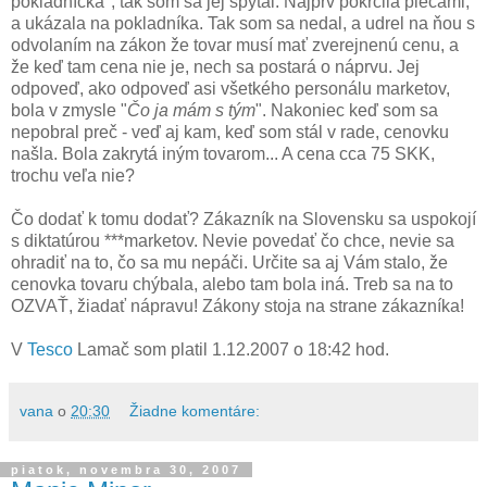
pokladníčka", tak som sa jej spýtal. Najprv pokrčila plecami,
a ukázala na pokladníka. Tak som sa nedal, a udrel na ňou s
odvolaním na zákon že tovar musí mať zverejnenú cenu, a
že keď tam cena nie je, nech sa postará o náprvu. Jej
odpoveď, ako odpoveď asi všetkého personálu marketov,
bola v zmysle "
Čo ja mám s tým
". Nakoniec keď som sa
nepobral preč - veď aj kam, keď som stál v rade, cenovku
našla. Bola zakrytá iným tovarom... A cena cca 75 SKK,
trochu veľa nie?
Čo dodať k tomu dodať? Zákazník na Slovensku sa uspokojí
s diktatúrou ***marketov. Nevie povedať čo chce, nevie sa
ohradiť na to, čo sa mu nepáči. Určite sa aj Vám stalo, že
cenovka tovaru chýbala, alebo tam bola iná. Treb sa na to
OZVAŤ, žiadať nápravu! Zákony stoja na strane zákazníka!
V
Tesco
Lamač som platil 1.12.2007 o 18:42 hod.
vana
o
20:30
Žiadne komentáre:
piatok, novembra 30, 2007