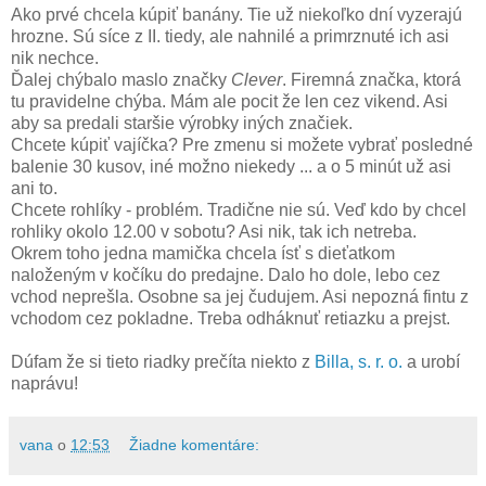
Ako prvé chcela kúpiť banány. Tie už niekoľko dní vyzerajú
hrozne. Sú síce z II. tiedy, ale nahnilé a primrznuté ich asi
nik nechce.
Ďalej chýbalo maslo značky
Clever
. Firemná značka, ktorá
tu pravidelne chýba. Mám ale pocit že len cez vikend. Asi
aby sa predali staršie výrobky iných značiek.
Chcete kúpiť vajíčka? Pre zmenu si možete vybrať posledné
balenie 30 kusov, iné možno niekedy ... a o 5 minút už asi
ani to.
Chcete rohlíky - problém. Tradične nie sú. Veď kdo by chcel
rohliky okolo 12.00 v sobotu? Asi nik, tak ich netreba.
Okrem toho jedna mamička chcela ísť s dieťatkom
naloženým v kočíku do predajne. Dalo ho dole, lebo cez
vchod neprešla. Osobne sa jej čudujem. Asi nepozná fintu z
vchodom cez pokladne. Treba odháknuť retiazku a prejst.
Dúfam že si tieto riadky prečíta niekto z
Billa, s. r. o.
a urobí
naprávu!
vana
o
12:53
Žiadne komentáre: