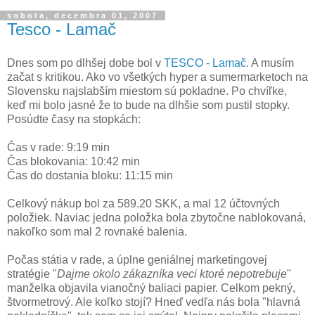
sobota, decembra 01, 2007
Tesco - Lamač
Dnes som po dlhšej dobe bol v
TESCO - Lamač
. A musím
začat s kritikou. Ako vo všetkých hyper a sumermarketoch na
Slovensku najslabším miestom sú pokladne. Po chvíľke,
keď mi bolo jasné že to bude na dlhšie som pustil stopky.
Posúdte časy na stopkách:
Čas v rade: 9:19 min
Čas blokovania: 10:42 min
Čas do dostania bloku: 11:15 min
Celkový nákup bol za 589.20 SKK, a mal 12 účtovných
položiek. Naviac jedna položka bola zbytočne nablokovaná,
nakoľko som mal 2 rovnaké balenia.
Počas státia v rade, a úplne geniálnej marketingovej
stratégie "
Dajme okolo zákazníka veci ktoré nepotrebuje
"
manželka objavila vianočný baliaci papier. Celkom pekný,
štvormetrový. Ale koľko stojí? Hneď vedľa nás bola "hlavná