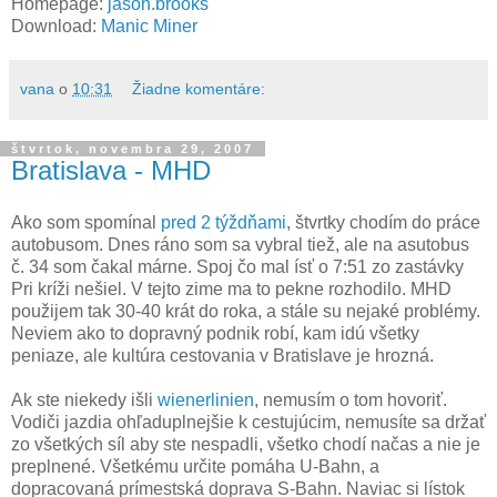
Homepage:
jason.brooks
Download:
Manic Miner
vana
o
10:31
Žiadne komentáre:
štvrtok, novembra 29, 2007
Bratislava - MHD
Ako som spomínal
pred 2 týždňami
, štvrtky chodím do práce
autobusom. Dnes ráno som sa vybral tiež, ale na asutobus
č. 34 som čakal márne. Spoj čo mal ísť o 7:51 zo zastávky
Pri kríži nešiel. V tejto zime ma to pekne rozhodilo. MHD
použijem tak 30-40 krát do roka, a stále su nejaké problémy.
Neviem ako to dopravný podnik robí, kam idú všetky
peniaze, ale kultúra cestovania v Bratislave je hrozná.
Ak ste niekedy išli
wienerlinien
, nemusím o tom hovoriť.
Vodiči jazdia ohľaduplnejšie k cestujúcim, nemusíte sa držať
zo všetkých síl aby ste nespadli, všetko chodí načas a nie je
preplnené. Všetkému určite pomáha U-Bahn, a
dopracovaná prímestská doprava S-Bahn. Naviac si lístok