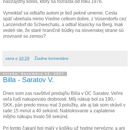
naozajstný kolos, ktorý sa rozrastá od roku 1976.
Vymoktať sa odtiaľto autom je tiež pekné umenie. Cesta
späť ubiehala mimo Viedne celkom dobre, z Vosendorfu cez
Lanzendorf do Schwechatu, a odtiaľ klasicky na Berg. Inak
vedeli ste, že staré hraničné búdky na slovenskej strane sú
zrovnané so zemou?
vana
o
10:29
Žiadne komentáre:
streda, decembra 12, 2007
Billa - Saratov V.
Dnes som zas navštívil predajňu Billa v OC Saratov. Veľmi
veľa ľudí nakupovalo drobnosti. Môj nákup bol za 190,-
SKK, pán predo mnou mal 3 položky, ale aj tak som strávil v
rade 15 minút a 40 sekúnd. Nablokovanie a zaplatenie
môjho nákupu trvalo 58 sekúnd.
Pri tomto čakaní bol malý v košíku už hodne nervózny, a ani