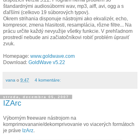
štandardnými audiosúbormi wav, mp3, aiff, avi, ogg a s
ďaľšími (celkovo 19 súborových typov).
Okrem strihania disponuje nástrojmi ako ekvalizér, echo,
kompresor, zmena hlasitosti, resamplácia, rôzne filtre... Na
prácu určite každý nevyužije všetky funkcie. V prehľadnom
prostredí nebude ani začiatočníkovi robiť problém úpraviť
zvuk.
Homepage:
www.goldwave.com
Download:
GoldWave v5.22
vana
o
9:47
4 komentáre:
streda, decembra 05, 2007
IZArc
Výborným freeware nástrojom na
komprimovananie/dekomprivovanie vo viacerých formátoch
je práve
IzArz
.