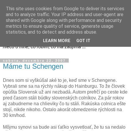
This site uses cookies from Google to deliver its services
and to analyze traffic. Your IP address and user-agent are
shared with Google along with performance and security
metrics to ensure quality of service, generate usage
blog.vana.sk - Váňov blog
statistics, and to detect and address abuse.
LEARN MORE
GOT IT
niečo o mne, čo robím, čo ma zaujíma ...
sobota, decembra 22, 2007
Máme tu Schengen
Dnes som si vyškúšal aké to je, keď sme v Schengene.
Vybrali sme sa na rýchly nákup do Hainburgu. To že človek
opúšta Slovensk už ani nezbadá. Autom prefrčí po ceste kde
pred časom stáli búdky slovenských colníkov. Za pár rokov
aj zabudneme na chlieviky čo tu stáli. Rakúska colnica ešte
stojí, nikde nikoho. Ostalo akorát obmedzenie rýchlosti na
30 km/hod.
Môjmu synovi sa bude asi ťaťko vysvetloať, že tu sa nedalo