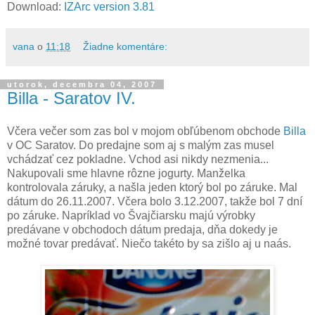
Download:
IZArc version 3.81
vana
o
11:18
Žiadne komentáre:
utorok, decembra 04, 2007
Billa - Saratov IV.
Včera večer som zas bol v mojom obľúbenom obchode
Billa
v OC Saratov. Do predajne som aj s malým zas musel
vchádzať cez pokladne. Vchod asi nikdy nezmenia...
Nakupovali sme hlavne rôzne jogurty. Manželka
kontrolovala záruky, a našla jeden ktorý bol po záruke. Mal
dátum do 26.11.2007. Včera bolo 3.12.2007, takže bol 7 dní
po záruke. Napríklad vo Švajčiarsku majú výrobky
predávane v obchodoch dátum predaja, dňa dokedy je
možné tovar predávať. Niečo takéto by sa zišlo aj u naás.