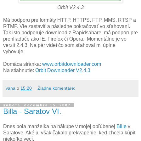
Orbit V2.4.3
Má podporu pre formáty HTTP, HTTPS, FTP, MMS, RTSP a
RTMP. Vie zastaviť a následne pokračovať vo sťahovaní.
Tak isto podporuje download z Rapidsahare, má podporupre
prehliadače ako IE, Firefox či Opera. Momentálne je vo
verzii 2.4.3. Na pár videí čo som sťahoval mi úplne
vyhovuje.
Domáca stránka:
www.orbitdownloader.com
Na stiahnutie:
Orbit Downloader V2.4.3
vana
o
15:20
Žiadne komentáre:
sobota, decembra 15, 2007
Billa - Saratov VI.
Dnes bola manželka na nákupe v mojej obľúbenej
Bille
v
Saratove. Aké ju však čakalo prekvapenie, keď chcela kúpit
niekoľko vecí.