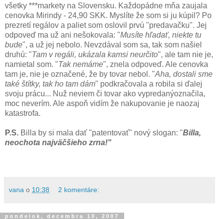
všetky ***markety na Slovensku. Každopádne mňa zaujala
cenovka Mirindy - 24,90 SKK. Myslíte že som si ju kúpil? Po
prezretí regálov a paliet som oslovil prvú "predavačku". Jej
odpoveď ma už ani nešokovala: "
Musíte hľadať, niekte tu
bude
", a už jej nebolo. Nevzdával som sa, tak som našiel
druhú: "
Tam v regáli, ukázala kamsi neurčito
", ale tam nie je,
namietal som. "
Tak nemáme
", znela odpoveď. Ale cenovka
tam je, nie je označené, že by tovar nebol. "
Aha, dostali sme
také štítky, tak ho tam dám
" podkračovala a robila si ďalej
svoju prácu... Nuž neviem či tovar ako vypredanýoznačila,
moc neverím. Ale aspoň vidím že nakupovanie je naozaj
katastrofa.
P.S.
Billa by si mala dať "patentovať" nový slogan: "
Billa,
neochota najväčšieho zrna!"
vana
o
10:38
2 komentáre:
pondelok, decembra 10, 2007