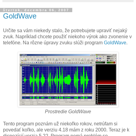
štvrtok, decembra 06, 2007
GoldWave
Určite sa vám niekedy stalo, že potrebujete upraviť nejaký
zvuk. Napríklad chcete použiť niekoho výrok ako zvonenie v
telefóne. Na rôzne úpravy zvuku slúži program
GoldWave
.
Prostredie GoldWave
Tento program poznám už niekoľko rokov, netrúfam si
povedať koľko, ale verziu 4.18 mám z roku 2000. Teraz je k
dispozícií verzia 5.22. Program nemá problém so