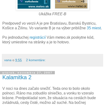
Ukážka FREE-B
Predpoveď vo verzii A je pre Bratislavu, Banskú Bystricu,
Košice a Žilinu. Vo variante B je na výber približne
35 miest
.
Po jednoduchej
registrácií
Vám meteo.sk poskytne kód,
ktorý umiestine na stránky a je to hotovo.
vana
o
9:55
2 komentáre:
utorok, novembra 27, 2007
Kalamitka 2
V noci na dnes začalo snežiť. Teda ono to bolo okolo
polnoci. Ráno ma zobudilo slniečko, a vonku to vzeralo
krásne. Predpokladal som, že situaácia na cestách bude
zvládnutá, cesty čisté, možno až suché. Na bočnej