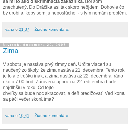
sa mi to ako diskriminácia zákazníka
. Bol som
znechutený. Do Dráčika asi tak skoro neôjdem. Dohovie čo
by urobila, keby som ju neposlúchol - s tým nemám problém.
vana
o
21:37
Žiadne komentáre:
štvrtok, decembra 20, 2007
Zima
V sobotu je nastáva prvý zimny deň. Určite viacerí su
naučený zo školy, že zima nastáva 21. decembra. Tento rok
je to ale trošku inak, a zima nastáva až 22. decembra, ráno
okolo 7.00 hod. Zároveňa aj noc na 22. edcembra bude
najdlhšiu v roku. Od tejto
chvíľky sa bude noc skracovať, a deň predlžovať. Veď komu
sa páči večer skorá tma?
vana
o
10:41
Žiadne komentáre: