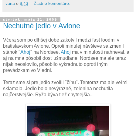
vana
o
8:43
Žiadne komentáre:
štvrtok, mája 21, 2009
Nechutné jedlo v Avione
Včera som po dlhšej dobe zakotvil medzi fast foodmi v
bratislavskom Avione. Oproti minulej návšteve sa zmenil
stánok "
Ahoj
" na Nordsee.
Ahoj
ma v minulosti nahneval, a
aj na mna pôsobil dosť ušmudlane. Nordsee ma ale teraz
nijak neoslovilo, pôsobilo vykradnuto oproti iným
prevádzkam vo Viedni.
Teraz sme si pre jedlo zvolili "čínu". Tentoraz ma ale veľmi
sklamala. Jedlo bolo nevýrazné, zelenina nechutila
najčerstvejšie. Ryža býva tiež chytnejšia...