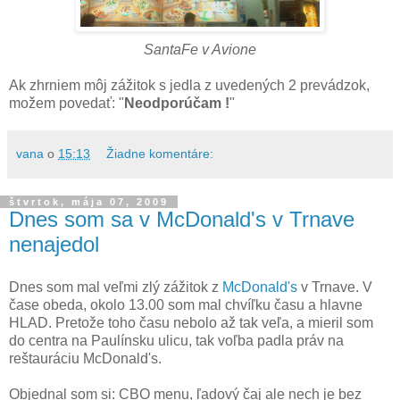
SantaFe v Avione
Ak zhrniem môj zážitok s jedla z uvedených 2 prevádzok,
možem povedať: "
Neodporúčam !
"
vana
o
15:13
Žiadne komentáre:
štvrtok, mája 07, 2009
Dnes som sa v McDonald's v Trnave
nenajedol
Dnes som mal veľmi zlý zážitok z
McDonald's
v Trnave. V
čase obeda, okolo 13.00 som mal chvíľku času a hlavne
HLAD. Pretože toho času nebolo až tak veľa, a mieril som
do centra na Paulínsku ulicu, tak voľba padla práv na
reštauráciu McDonald's.
Objednal som si: CBO menu, ľadový čaj ale nech je bez