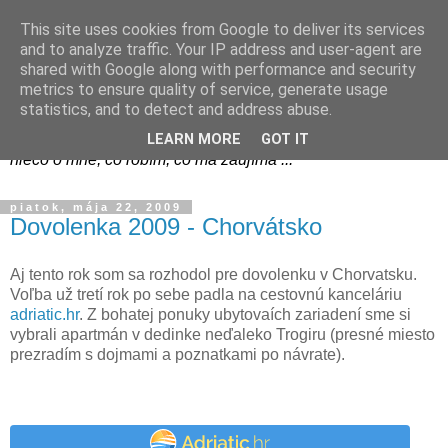
This site uses cookies from Google to deliver its services
and to analyze traffic. Your IP address and user-agent are
shared with Google along with performance and security
metrics to ensure quality of service, generate usage
blog.vana.sk - Váňov blog
statistics, and to detect and address abuse.
LEARN MORE
GOT IT
niečo o mne, čo robím, čo ma zaujíma ...
piatok, mája 22, 2009
Dovolenka 2009 - Chorvátsko
Aj tento rok som sa rozhodol pre dovolenku v Chorvatsku.
Voľba už tretí rok po sebe padla na cestovnú kanceláriu
adriatic.hr
. Z bohatej ponuky ubytovaích zariadení sme si
vybrali apartmán v dedinke neďaleko Trogiru (presné miesto
prezradím s dojmami a poznatkami po návrate).