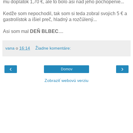
mu doplatok 1,70 €, ale to bolo asi nad jeho pochopenie...
Kedže som nepochodil, tak som si teda zobral svojich 5 € a
gastrolístok a išiel preč, hladný a rozčúlený...
Asi som mal
DEŇ BLBEC
....
vana
o
16:14
Žiadne komentáre:
‹
›
Domov
Zobraziť webovú verziu