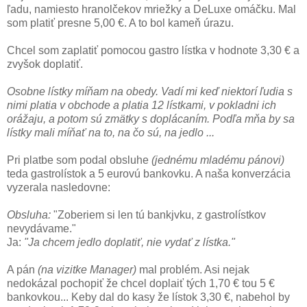
ľadu, namiesto hranolčekov mriežky a DeLuxe omáčku. Mal
som platiť presne 5,00 €. A to bol kameň úrazu.
Chcel som zaplatiť pomocou gastro lístka v hodnote 3,30 € a
zvyšok doplatiť.
Osobne lístky míňam na obedy. Vadí mi keď niektorí ľudia s
nimi platia v obchode a platia 12 lístkami, v pokladni ich
orážaju, a potom sú zmätky s doplácaním. Podľa mňa by sa
lístky mali míňať na to, na čo sú, na jedlo ...
Pri platbe som podal obsluhe
(jednému mladému pánovi)
teda gastrolístok a 5 eurovú bankovku. A naša konverzácia
vyzerala nasledovne:
Obsluha:
"Zoberiem si len tú bankjvku, z gastrolístkov
nevydávame."
Ja:
"Ja chcem jedlo doplatiť, nie vydať z lístka."
A pán
(na vizitke Manager)
mal problém. Asi nejak
nedokázal pochopiť že chcel doplaiť tých 1,70 € tou 5 €
bankovkou... Keby dal do kasy že lístok 3,30 €, nabehol by