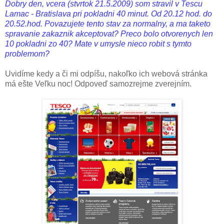
Dobry den, vcera (stvrtok 21.5.2009) som stravil v Tescu
Lamac - Bratislava pri pokladni 40 minut. Od 20.12 hod. do
20.52.hod. Povazujete tento stav za normalny, a ma taketo
spravanie zakaznik akceptovat? Preco bolo otvorenych len
10 pokladni zo 40? Mate v umysle nieco robit s tymto
problemom?
Uvidíme kedy a či mi odpíšu, nakoľko ich webová stránka
má ešte Veľku noc! Odpoveď samozrejme zverejním.