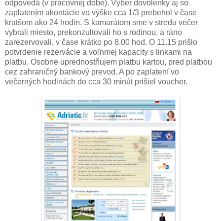
odpovedá (v pracovnej dobe). Výber dovolenky aj so
zaplatením akontácie vo výške cca 1/3 prebehol v čase
kratšom ako 24 hodín. S kamarátom sme v stredu večer
vybrali miesto, prekonzultovali ho s rodinou, a ráno
zarezervovali, v čase krátko po 8.00 hod. O 11.15 prišlo
potvrdenie rezervácie a voľnmej kapacity s linkami na
platbu. Osobne uprednostňujem platbu kartou, pred platbou
cez zahraničný bankový prevod. A po zaplatení vo
večerných hodinách do cca 30 minút prišiel voucher.