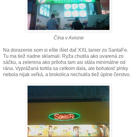
Čína v Avione
Na dorazenie som si ešte išiel dať XXL tanier zo SantaFe.
Tu ma tiež riadne sklamali. Ryža chutila ako uvarená zo
sáčku, a zelenina ako príloha tam asi stála minimálne od
rána. Vyprážaná tortila sa celkom dala, ale bohatosť plnky
nebola nijak veľká, a brokolica nechutila tiež úplne čerstvo.