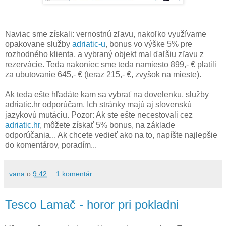
Naviac sme získali: vernostnú zľavu, nakoľko využívame
opakovane služby
adriatic-u
, bonus vo výške 5% pre
rozhodného klienta, a vybraný objekt mal ďaľšiu zľavu z
rezervácie. Teda nakoniec sme teda namiesto 899,- € platili
za ubutovanie 645,- € (teraz 215,- €, zvyšok na mieste).
Ak teda ešte hľadáte kam sa vybrať na dovelenku, služby
adriatic.hr odporúčam. Ich stránky majú aj slovenskú
jazykovú mutáciu. Pozor: Ak ste ešte necestovali cez
adriatic.hr
, môžete získať 5% bonus, na základe
odporúčania... Ak chcete vedieť ako na to, napíšte najlepšie
do komentárov, poradím...
vana
o
9:42
1 komentár:
Tesco Lamač - horor pri pokladni