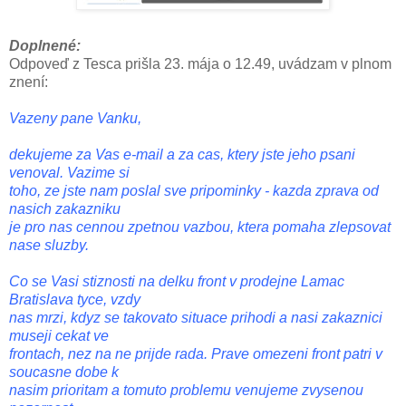
Doplnené:
Odpoveď z Tesca prišla 23. mája o 12.49, uvádzam v plnom
znení:
Vazeny pane Vanku,
dekujeme za Vas e-mail a za cas, ktery jste jeho psani
venoval. Vazime si
toho, ze jste nam poslal sve pripominky - kazda zprava od
nasich zakazniku
je pro nas cennou zpetnou vazbou, ktera pomaha zlepsovat
nase sluzby.
Co se Vasi stiznosti na delku front v prodejne Lamac
Bratislava tyce, vzdy
nas mrzi, kdyz se takovato situace prihodi a nasi zakaznici
museji cekat ve
frontach, nez na ne prijde rada. Prave omezeni front patri v
soucasne dobe k
nasim prioritam a tomuto problemu venujeme zvysenou