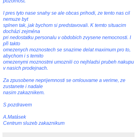
pozornost.
I pres tyto nase snahy se ale obcas prihodi, ze tento nas cil
nemuze byt
splnen tak, jak bychom si predstavovali. K temto situacim
docházi zejména
pri nedostatku personalu v obdobich zvysene nemocnosti. I
při takto
omezenych moznostech se snazime delat maximum pro to,
abychom i s temito
omezenymi moznostmi umoznili co nejhladsi prubeh nakupu
v nasich prodejnach.
Za zpusobene neprijemnosti se omlouvame a verime, ze
zustanete i nadale
nasim zakaznikem.
S pozdravem
A.Matásek
Centrum sluzeb zakaznikum