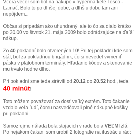
Včera večer som bol na nákupe v hypermarkete Tesco -
Lamač. Bolo to po dlhšej dobe, a dlhšiu dobu tam ani
nepôjdem...
Občas si pripadám ako uhundraný, ale to čo sa dialo krátko
po 20.00 vo štvrtok 21. mája 2009 bolo odrádzajúce na ďaľší
nákup.
Zo
40
pokladní bolo otvorených
10
! Pri tej pokladni kde som
stál, bol za pokladňou brigádnik, čo si nevedel vymeniť
pásku v platobnom terminály. Hľadanie kódov a skenovanie
mu trvalo hodne dlho.
Pri pokladni sme teda strávili od
20.12
do
20.52
hod., teda
40 minút
!
Toto môžem považovať za dosť veľký extrém. Toto čakanie
vzdalo veľa ľudí, čomu nasvedčovali plné nákupné košíky
pri pokladni...
Samozrejme nálada bola stojacich v rade bola
VEĽMI
zlá.
Po nejakom čakaní som urobil 2 fotografie na ilustráciu rád: