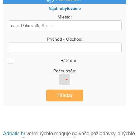
Nájdi ubytovanie
Miesto:
Príchod - Odchod:
+/-3 dní
Počet osôb:
Hľadaj
Adriatic.hr
veľmi rýchlo reaguje na vaše požiadavky, a rýchlo