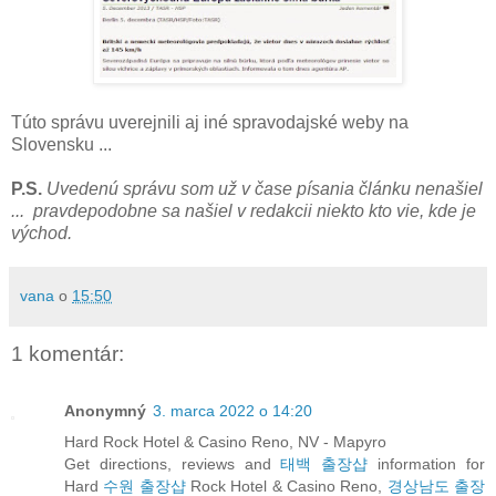
Túto správu uverejnili aj iné spravodajské weby na
Slovensku ...
P.S.
Uvedenú správu som už v čase písania článku nenašiel
... pravdepodobne sa našiel v redakcii niekto kto vie, kde je
východ.
vana
o
15:50
1 komentár:
Anonymný
3. marca 2022 o 14:20
Hard Rock Hotel & Casino Reno, NV - Mapyro
Get directions, reviews and
태백 출장샵
information for
Hard
수원 출장샵
Rock Hotel & Casino Reno,
경상남도 출장