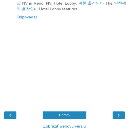
샵
NV in Reno, NV. Hotel Lobby.
과천 출장안마
The
인천광
역 출장안마
Hotel Lobby features
Odpovedať
‹
›
Domov
Zobraziť webovú verziu