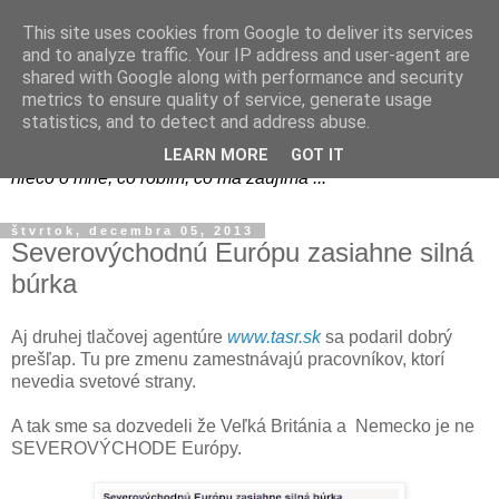
This site uses cookies from Google to deliver its services
and to analyze traffic. Your IP address and user-agent are
shared with Google along with performance and security
metrics to ensure quality of service, generate usage
blog.vana.sk - Váňov blog
statistics, and to detect and address abuse.
LEARN MORE
GOT IT
niečo o mne, čo robím, čo ma zaujíma ...
štvrtok, decembra 05, 2013
Severovýchodnú Európu zasiahne silná
búrka
Aj druhej tlačovej agentúre
www.tasr.sk
sa podaril dobrý
prešľap. Tu pre zmenu zamestnávajú pracovníkov, ktorí
nevedia svetové strany.
A tak sme sa dozvedeli že Veľká Británia a Nemecko je ne
SEVEROVÝCHODE Európy.